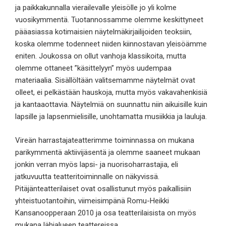
ja paikkakunnalla vierailevalle yleisölle jo yli kolme
vuosikymmentä. Tuotannossamme olemme keskittyneet
pääasiassa kotimaisien näytelmäkirjailijoiden teoksiin,
koska olemme todenneet niiden kiinnostavan yleisöämme
eniten. Joukossa on ollut vanhoja klassikoita, mutta
olemme ottaneet ”käsittelyyn” myös uudempaa
materiaalia. Sisällöltään valitsemamme näytelmät ovat
olleet, ei pelkästään hauskoja, mutta myös vakavahenkisiä
ja kantaaottavia. Näytelmiä on suunnattu niin aikuisille kuin
lapsille ja lapsenmielisille, unohtamatta musiikkia ja lauluja.
Vireän harrastajateatterimme toiminnassa on mukana
parikymmentä aktiivijäsentä ja olemme saaneet mukaan
jonkin verran myös lapsi- ja nuorisoharrastajia, eli
jatkuvuutta teatteritoiminnalle on näkyvissä.
Pitäjänteatterilaiset ovat osallistunut myös paikallisiin
yhteistuotantoihin, viimeisimpänä Romu-Heikki
Kansanoopperaan 2010 ja osa teatterilaisista on myös
mukana lähialueen teattereissa.