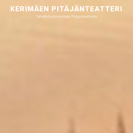
Siirry
KERIMÄEN PITÄJÄNTEATTERI
sisältöön
Tervetuloa Kerimäen Pitäjänteatteriin