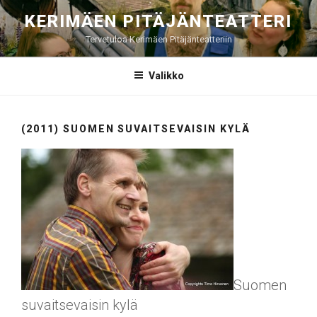
Siirry
KERIMÄEN PITÄJÄNTEATTERI
sisältöön
Tervetuloa Kerimäen Pitäjänteatteriin
Valikko
(2011) SUOMEN SUVAITSEVAISIN KYLÄ
Suomen
suvaitsevaisin kylä