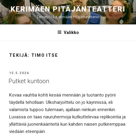
Siirry
KERIMÄEN PITÄJÄNTEATTERI
sisältöön
Tervetuloa Kerimäen Pitäjänteatteriin
Valikko
TEKIJÄ:
TIMO ITSE
JULKAISTU
15.5.2026
Putket kuntoon
Kovaa vauhtia kohti kesää mennään ja tuotanto pyörii
täydellä tehollaan. Ulkoharjoittelu on jo käynnissä, eli
valamista tuppoo tulemaan, ajallaan niinkuin ennenkin.
Luvassa on taas nauruhermoja kutkuttelevaa replikointia ja
yllättäviä juonenkäänteitä kun kahden naisen putkiremppaa
viedään eteenpäin.