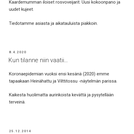
Kaardemumman iloiset rosvoveijarit. Uusi kokoonpano ja
uudet kujeet.
Tiedotamme asiasta ja aikatauluista piakkoin.
JULKAISTU
8.4.2020
Kun tilanne niin vaatii…
Koronaepidemian vuoksi ensi kesänä (2020) emme
tapaakaan Heinähattu ja Vilttitossu -näytelmän parissa.
Kaikesta huolimatta aurinkoista kevättä ja pysytellään
terveinä.
JULKAISTU
25.12.2014