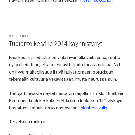
JULKAISTU
24.9.2013
Tuotanto kesälle 2014 käynnistynyt
Ensi kesän produktio on vielä hyvin alkuvaiheessa, mutta
nyt jo tiedetään, että miesnäyttelijöitä tarvitaan lisää. Nyt
on hyvä mahdollisuus liittyä hulvattomaan porukkaan
tekemään kulttuuria vakavissaan, mutta naurussa suin.
Tietoja tulevasta näytelmästä on tarjolla 17.9 klo 18 alkaen
Kerimäen koulukeskuksen B-koulun luokassa 111. Syksyn
harjoitusaikataulu on jo nähtävissä
kalenterisivulla
.
Tervetuloa mukaan.