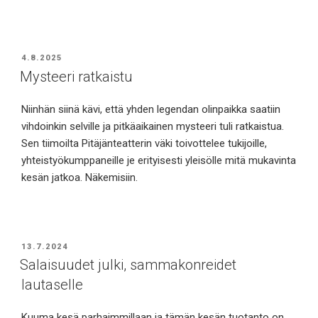
JULKAISTU
4.8.2025
Mysteeri ratkaistu
Niinhän siinä kävi, että yhden legendan olinpaikka saatiin
vihdoinkin selville ja pitkäaikainen mysteeri tuli ratkaistua.
Sen tiimoilta Pitäjänteatterin väki toivottelee tukijoille,
yhteistyökumppaneille je erityisesti yleisölle mitä mukavinta
kesän jatkoa. Näkemisiin.
JULKAISTU
13.7.2024
Salaisuudet julki, sammakonreidet
lautaselle
Kuuma kesä parhaimmillaan ja tämän kesän tuotanto on