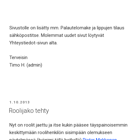
Sivustolle on lisätty mm. Palautelomake ja lippujen tilaus
sähköpostitse. Molemmat uudet sivut löytyvät
Yhteystiedot-sivun alta.
Terveisin
Timo H. (admin)
JULKAISTU
1.10.2013
Roolijako tehty
Nyt on roolit jaettu ja itse kukin pääsee täyspainoisemmin
keskittymään roolihenkilön sisimpään olemukseen
näytelmässä (työnimi tällä hetkellä)
Pietar Makkonen