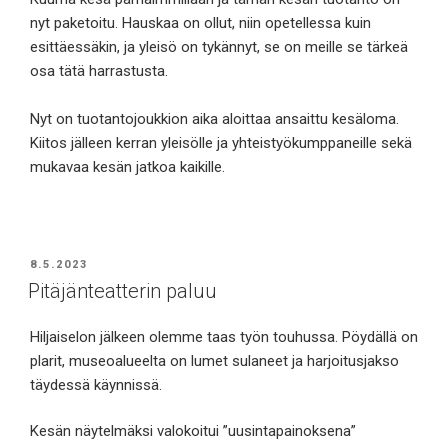
nyt paketoitu. Hauskaa on ollut, niin opetellessa kuin
esittäessäkin, ja yleisö on tykännyt, se on meille se tärkeä
osa tätä harrastusta.
Nyt on tuotantojoukkion aika aloittaa ansaittu kesäloma.
Kiitos jälleen kerran yleisölle ja yhteistyökumppaneille sekä
mukavaa kesän jatkoa kaikille.
JULKAISTU
8.5.2023
Pitäjänteatterin paluu
Hiljaiselon jälkeen olemme taas työn touhussa. Pöydällä on
plarit, museoalueelta on lumet sulaneet ja harjoitusjakso
täydessä käynnissä.
Kesän näytelmäksi valokoitui ”uusintapainoksena”