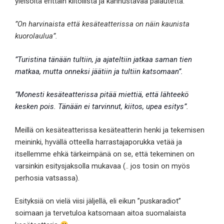
yleisöltä erittäin kiitollista ja kannustavaa palautetta.
”On harvinaista että kesäteatterissa on näin kaunista
kuorolaulua”.
”Turistina tänään tultiin, ja ajateltiin jatkaa saman tien
matkaa, mutta onneksi jäätiin ja tultiin katsomaan”.
”Monesti kesäteatterissa pitää miettiä, että lähteekö
kesken pois. Tänään ei tarvinnut, kiitos, upea esitys”.
Meillä on kesäteatterissa kesäteatterin henki ja tekemisen
meininki, hyvällä otteella harrastajaporukka vetää ja
itsellemme ehkä tärkeimpänä on se, että tekeminen on
varsinkin esitysjaksolla mukavaa (.. jos tosin on myös
perhosia vatsassa).
Esityksiä on vielä viisi jäljellä, eli eikun ”puskaradiot”
soimaan ja tervetuloa katsomaan aitoa suomalaista