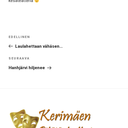
kesäteatteria
Artikkelien
Edellinen
EDELLINEN
selaus
artikkeli
Laulahettaan vähäsen…
Seuraava
SEURAAVA
artikkeli
Hanhjärvi hiljenee