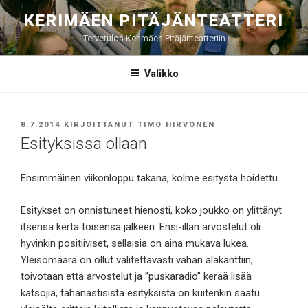
Siirry
KERIMÄEN PITÄJÄNTEATTERI
sisältöön
Tervetuloa Kerimäen Pitäjänteatteriin
Valikko
JULKAISTU
8.7.2014
KIRJOITTANUT
TIMO HIRVONEN
Esityksissä ollaan
Ensimmäinen viikonloppu takana, kolme esitystä hoidettu.
Esitykset on onnistuneet hienosti, koko joukko on ylittänyt
itsensä kerta toisensa jälkeen. Ensi-illan arvostelut oli
hyvinkin positiiviset, sellaisia on aina mukava lukea.
Yleisömäärä on ollut valitettavasti vähän alakanttiin,
toivotaan että arvostelut ja ”puskaradio” kerää lisää
katsojia, tähänastisista esityksistä on kuitenkin saatu