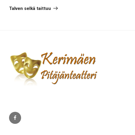
artikkeli
Talven selkä taittuu
Facebook