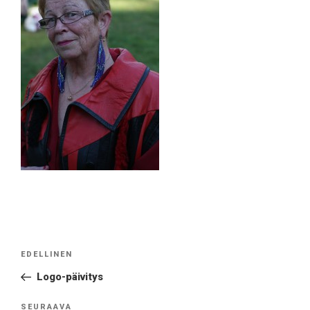
Artikkelien
Edellinen
EDELLINEN
selaus
artikkeli
Logo-päivitys
Seuraava
SEURAAVA