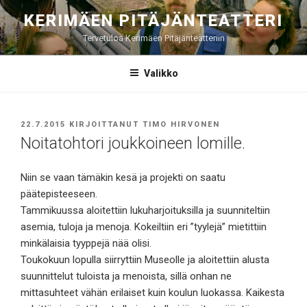
Siirry
KERIMÄEN PITÄJÄNTEATTERI
sisältöön
Tervetuloa Kerimäen Pitäjänteatteriin
Valikko
JULKAISTU
22.7.2015
KIRJOITTANUT
TIMO HIRVONEN
Noitatohtori joukkoineen lomille.
Niin se vaan tämäkin kesä ja projekti on saatu
päätepisteeseen.
Tammikuussa aloitettiin lukuharjoituksilla ja suunniteltiin
asemia, tuloja ja menoja. Kokeiltiin eri ”tyylejä” mietittiin
minkälaisia tyyppejä nää olisi.
Toukokuun lopulla siirryttiin Museolle ja aloitettiin alusta
suunnittelut tuloista ja menoista, sillä onhan ne
mittasuhteet vähän erilaiset kuin koulun luokassa. Kaikesta