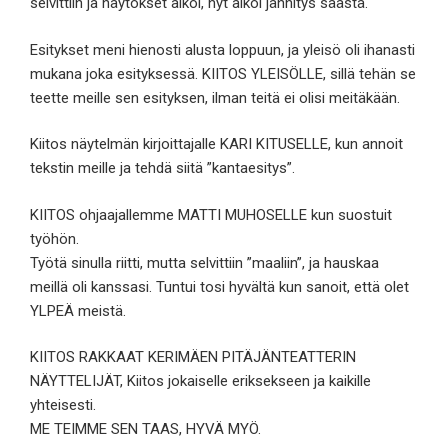
selvittiin ja näytökset alkoi, nyt alkoi jännitys säästä.
Esitykset meni hienosti alusta lo
ppuun, ja yleisö oli ihanasti
mukana joka esityksessä. KIITOS YLEISÖLLE, sillä tehän se
teette meille sen esityksen, ilman teitä ei olisi meitäkään.
Kiitos näytelmän kirjoittajalle KARI KITUSELLE, kun annoit
tekstin meille ja tehdä siitä ”kantaesitys”.
KIITOS ohjaajallemme MATTI MUHOSELLE kun suostuit
työhön.
Työtä sinulla riitti, mutta selvittiin ”maaliin”, ja hauskaa
meillä oli kanssasi. Tuntui tosi hyvältä kun sanoit, että olet
YLPEÄ meistä.
KIITOS RAKKAAT KERIMÄEN PITÄJÄNTEATTERIN
NÄYTTELIJÄT, Kiitos jokaiselle eriksekseen ja kaikille
yhteisesti.
ME TEIMME SEN TAAS, HYVÄ MYÖ.